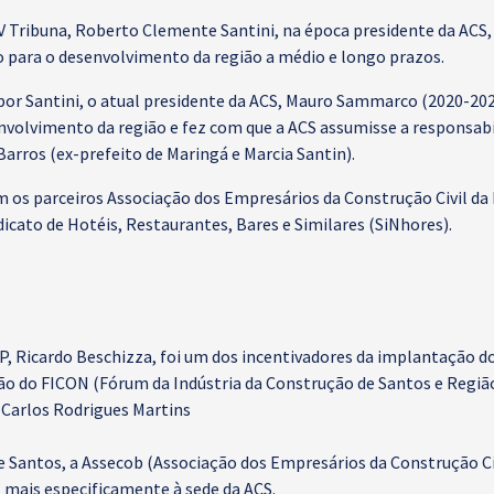
V Tribuna, Roberto Clemente Santini, na época presidente da ACS, 
 para o desenvolvimento da região a médio e longo prazos.
or Santini, o atual presidente da ACS, Mauro Sammarco (2020-202
volvimento da região e fez com que a ACS assumisse a responsabil
Barros (ex-prefeito de Maringá e Marcia Santin).
m os parceiros Associação dos Empresários da Construção Civil da 
dicato de Hotéis, Restaurantes, Bares e Similares (SiNhores).
, Ricardo Beschizza, foi um dos incentivadores da implantação do 
ção do FICON (Fórum da Indústria da Construção de Santos e Região
 Carlos Rodrigues Martins
de Santos, a Assecob (Associação dos Empresários da Construção Ci
, mais especificamente à sede da ACS.