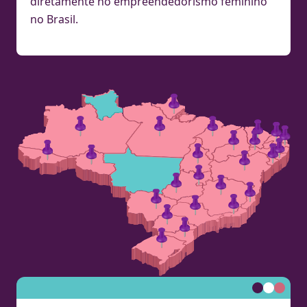
diretamente no
empreendedorismo feminino
no Brasil.