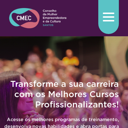
INÍCIO
O QUE É
PONTOS DE ATUAÇÃO
COMISSÃO
Transforme a sua carreira
com os Melhores Cursos
Profissionalizantes!
Acesse os melhores programas de treinamento,
desenvolva novas habilidades e abra portas para