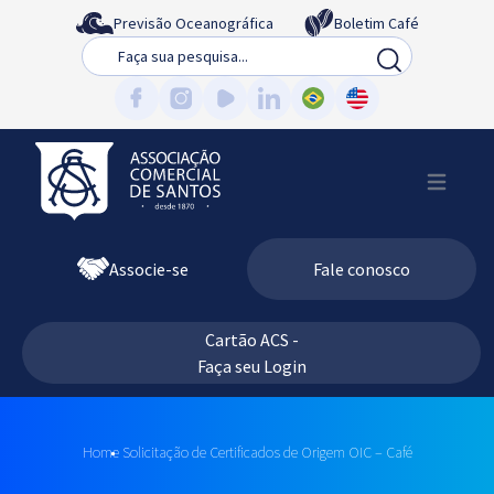
Previsão Oceanográfica
Boletim Café
Busca
Associe-se
Fale conosco
Cartão ACS -
Faça seu Login
Home
Solicitação de Certificados de Origem OIC – Café