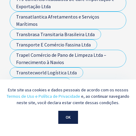
Exportação Ltda
Transatlantica Afretamentos e Serviços
Marítimos
Transbrasa Transitaria Brasileira Ltda
Transporte E Comércio Fassina Ltda
Trapel Comércio de Pano de Limpeza Ltda –
Fornecimento à Navios
Transtecworld Logística Ltda
TRC Agroflorestal Ltda
Este site usa cookies e dados pessoais de acordo com os nossos
Tristão Comércio Exterior Ltda.
Termos de Uso e Política de Privacidade
e, ao continuar navegando
neste site, você declara estar ciente dessas condições.
Ultracargo - Terminal Químico de Aratu S.A.
Ultrafértil S.A.
OK
União Brasileira Educacional Ltda.
Unicafé Companhia de Comércio Exterior