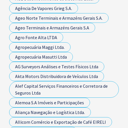
Agência De Vapores Grieg S.A.
Ageo Norte Terminais e Armazéns Gerais S.A.
Ageo Terminais e Armazéns Gerais S.A
Agro Fonte Alta LTDA
Agropecuária Maggi Ltda.
Agropecuária Masutti Ltda
AG Surveyors Análises e Testes Físicos Ltda
Akta Motors Distribuidora de Veículos Ltda
Alef Capital Serviços Financeiros e Corretora de
Seguros Ltda
Alemoa S.A Imóveis e Participações
Aliança Navegação e Logística Ltda.
Allicom Comércio e Exportação de Café EIRELI