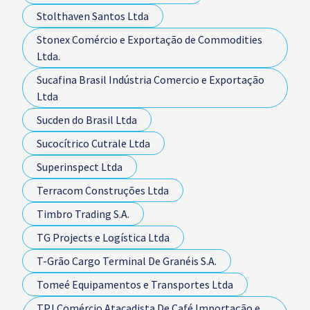
Stolthaven Santos Ltda
Stonex Comércio e Exportação de Commodities
Ltda.
Sucafina Brasil Indústria Comercio e Exportação
Ltda
Sucden do Brasil Ltda
Sucocítrico Cutrale Ltda
Superinspect Ltda
Terracom Construções Ltda
Timbro Trading S.A.
TG Projects e Logística Ltda
T-Grão Cargo Terminal De Granéis S.A.
Tomeé Equipamentos e Transportes Ltda
TPJ Comércio Atacadista De Café Importação e