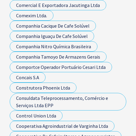
Comercial E Exportadora Jacutinga Ltda
Comexim Ltda.
Companhia Cacique De Cafe Solúvel
Companhia Iguaçu De Cafe Solúvel
Companhia Nitro Química Brasileira
Companhia Tamoyo De Armazens Gerais
Comportce Operador Portuário Cesari Ltda
Concais S.A
Construtora Phoenix Ltda
Consuldata Teleprocessamento, Comércio e
Serviços Ltda EPP
Control Union Ltda
Cooperativa Agroindustrial de Varginha Ltda