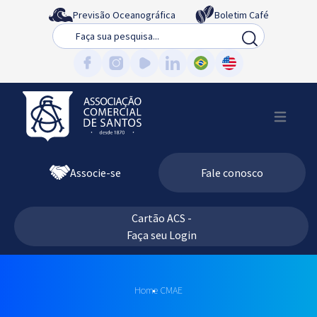
Previsão Oceanográfica
Boletim Café
Busca
Associe-se
Fale conosco
Cartão ACS -
Faça seu Login
Home
CMAE