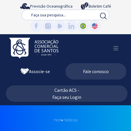
Previsão Oceanográfica
Boletim Café
Busca
Associe-se
Fale conosco
Cartão ACS -
Faça seu Login
Home
Notícias