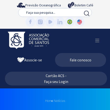
Previsão Oceanográfica
Boletim Café
Busca
Associe-se
Fale conosco
Cartão ACS -
Faça seu Login
Home
Notícias