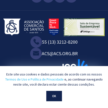
55 (13) 3212-8200
ACS@ACS.ORG.BR
SOMOS ASSOCIADOS À:
Este site usa cookies e dados pessoais de acordo com os nossos
Termos de Uso e Política de Privacidade
e, ao continuar navegando
neste site, você declara estar ciente dessas condições.
2023©. Todos os direitos reservados.
OK
Desenvolvido por
KBRTEC