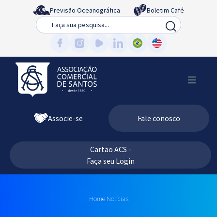
Previsão Oceanográfica
Boletim Café
Busca
Associe-se
Fale conosco
Cartão ACS -
Faça seu Login
Home
Notícias