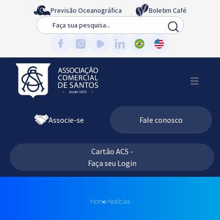
Previsão Oceanográfica
Boletim Café
Busca
Associe-se
Fale conosco
Cartão ACS -
Faça seu Login
Home
Notícias