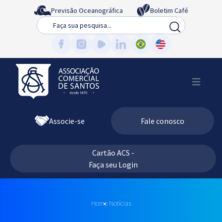
Previsão Oceanográfica
Boletim Café
Busca
Associe-se
Fale conosco
Cartão ACS -
Faça seu Login
Home
Notícias