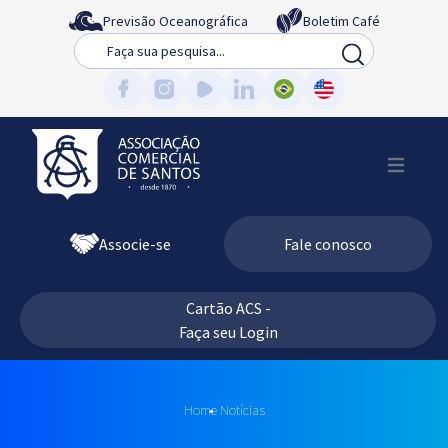
Previsão Oceanográfica
Boletim Café
Busca
Associe-se
Fale conosco
Cartão ACS -
Faça seu Login
Home
Notícias