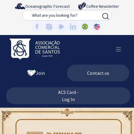
Oceanographic Forecast
Coffee Newsletter
Busca
Join
Contact us
ACS Card -
Log In