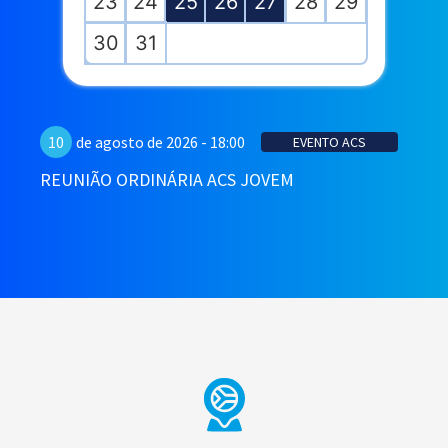
23
24
25
26
27
28
29
30
31
10
de agosto de 2026 - 18:00
EVENTO ACS
REUNIÃO ORDINÁRIA ACS JOVEM