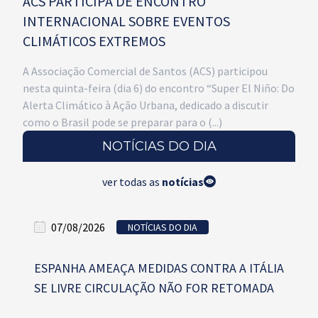
ACS PARTICIPA DE ENCONTRO
INTERNACIONAL SOBRE EVENTOS
CLIMÁTICOS EXTREMOS
A Associação Comercial de Santos (ACS) participou
nesta quinta-feira (dia 6) do encontro “Super El Niño: Do
Alerta Climático à Ação Urbana, dedicado a discutir
como o Brasil pode se preparar para o (...)
NOTÍCIAS DO DIA
ver todas as
notícias
07/08/2026
NOTÍCIAS DO DIA
ESPANHA AMEAÇA MEDIDAS CONTRA A ITÁLIA
SE LIVRE CIRCULAÇÃO NÃO FOR RETOMADA