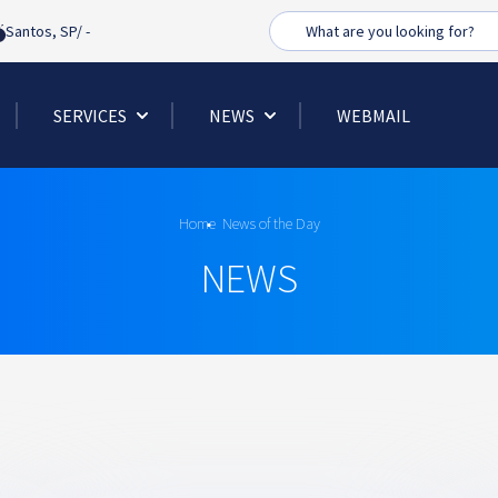
Busca
Santos, SP/
-
SERVICES
NEWS
WEBMAIL
Home
News of the Day
NEWS