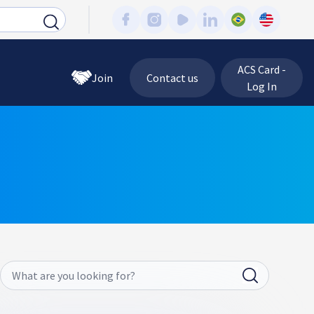
ACS Card -
Join
Contact us
Log In