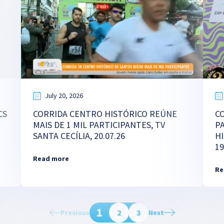
July 20, 2026
CS
CORRIDA CENTRO HISTÓRICO REÚNE
CO
MAIS DE 1 MIL PARTICIPANTES, TV
P
SANTA CECÍLIA, 20.07.26
HI
19
Read more
Re
1
2
3
Previous
Next