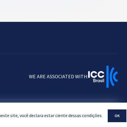
WE ARE ASSOCIATED WITH:
ste site, você declara estar ciente dessas condições.
OK