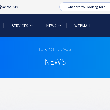
Busca
Santos, SP/
-
SERVICES
NEWS
WEBMAIL
Home
ACS in the Media
NEWS