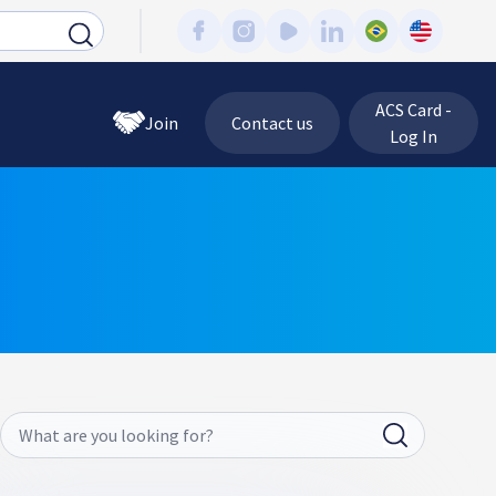
ACS Card -
Join
Contact us
Log In