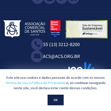
55 (13) 3212-8200
ACS@ACS.ORG.BR
WE ARE ASSOCIATED WITH:
Este site usa cookies e dados pessoais de acordo com os nossos
Termos de Uso e Política de Privacidade
e, ao continuar navegando
neste site, você declara estar ciente dessas condições.
2023©. All rights reserved.
OK
Powered by
KBRTEC