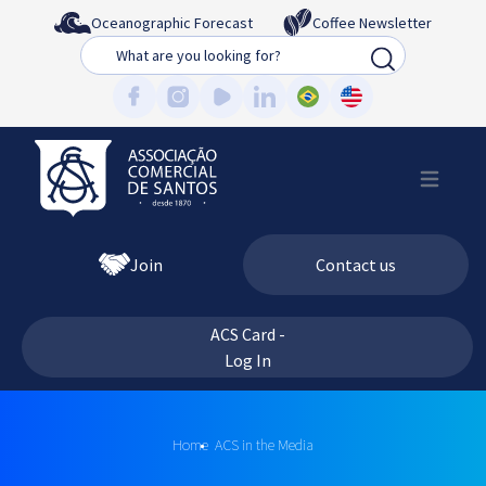
Oceanographic Forecast
Coffee Newsletter
Busca
Join
Contact us
ACS Card -
Log In
Home
ACS in the Media