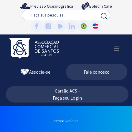
Previsão Oceanográfica
Boletim Café
Busca
Associe-se
Fale conosco
Cartão ACS -
Faça seu Login
Home
Notícias