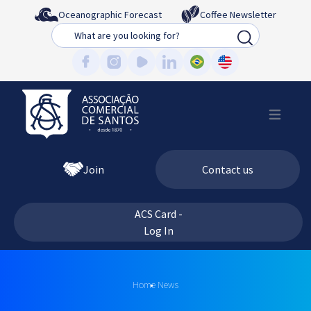
Oceanographic Forecast
Coffee Newsletter
Busca
Join
Contact us
ACS Card -
Log In
Home
News