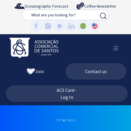
Oceanographic Forecast
Coffee Newsletter
Busca
Join
Contact us
ACS Card -
Log In
Home
News