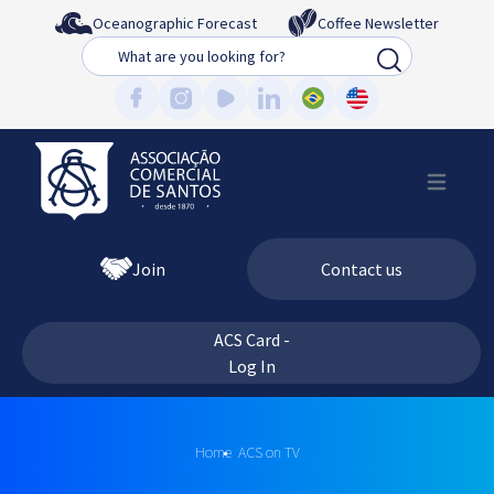
Oceanographic Forecast
Coffee Newsletter
Busca
Join
Contact us
ACS Card -
Log In
Home
ACS on TV