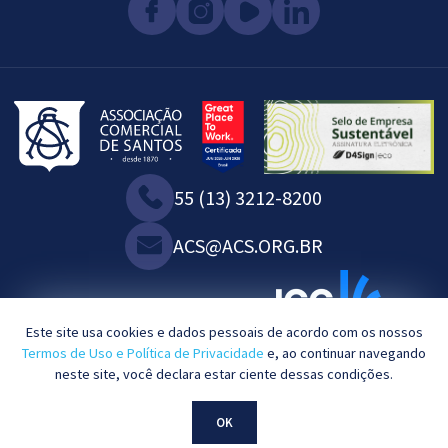
55 (13) 3212-8200
ACS@ACS.ORG.BR
WE ARE ASSOCIATED WITH:
Este site usa cookies e dados pessoais de acordo com os nossos
Termos de Uso e Política de Privacidade
e, ao continuar navegando
neste site, você declara estar ciente dessas condições.
2023©. All rights reserved.
OK
Powered by
KBRTEC