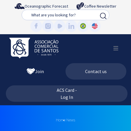
Oceanographic Forecast
Coffee Newsletter
Busca
Join
Contact us
ACS Card -
Log In
Home
News