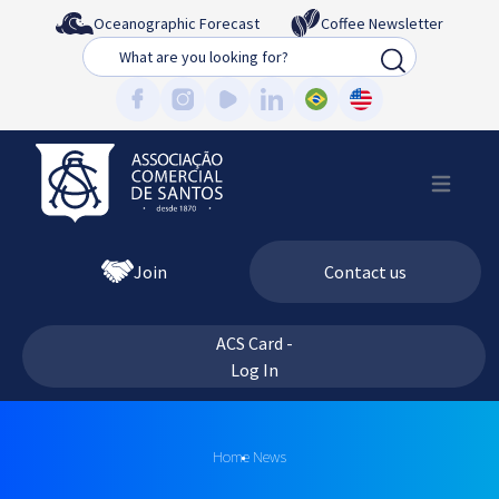
Oceanographic Forecast
Coffee Newsletter
Busca
Join
Contact us
ACS Card -
Log In
Home
News