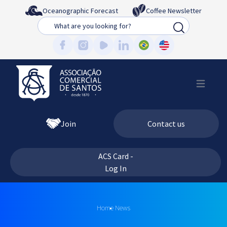
Oceanographic Forecast
Coffee Newsletter
Busca
Join
Contact us
ACS Card -
Log In
Home
News