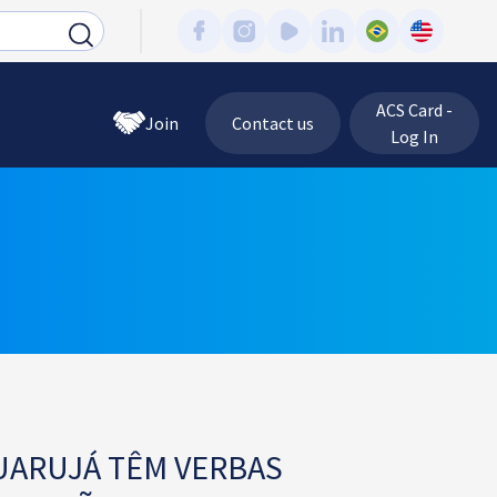
ACS Card -
Join
Contact us
Log In
UARUJÁ TÊM VERBAS