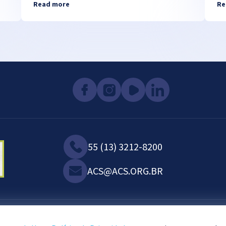
Read more
Re
55 (13) 3212-8200
ACS@ACS.ORG.BR
2023©. All rights reserved.