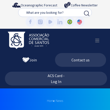
Oceanographic Forecast
Coffee Newsletter
Busca
Join
Contact us
ACS Card -
Log In
Home
News