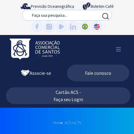
Previsão Oceanográfica
Boletim Café
Busca
Associe-se
Fale conosco
Cartão ACS -
Faça seu Login
Home
ACS na TV